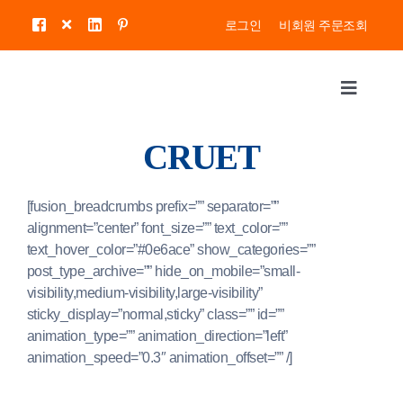
콘
로그인
비회원 주문조회
텐
츠
로
Toggle
건
Navigat
너
About Us
뛰
CRUET
기
KITCEHN
[fusion_breadcrumbs prefix=”” separator=””
alignment=”center” font_size=”” text_color=””
text_hover_color=”#0e6ace” show_categories=””
COINBANK
post_type_archive=”” hide_on_mobile=”small-
visibility,medium-visibility,large-visibility”
STORAGE
sticky_display=”normal,sticky” class=”” id=””
animation_type=”” animation_direction=”left”
animation_speed=”0.3″ animation_offset=”” /]
OTHERS