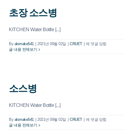
초장 소스병
회사 소식
KITCHEN Water Bottle [...]
초
By
alsmake541
|
2021년 09월 02일
|
CRUET
|
에 댓글 닫힘
장
글 내용 전체보기
소
스
병
소스병
KITCHEN Water Bottle [...]
소
By
alsmake541
|
2021년 09월 02일
|
CRUET
|
에 댓글 닫힘
스
글 내용 전체보기
병