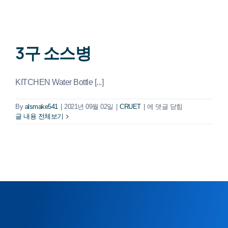
3구 소스병
KITCHEN Water Bottle [...]
3
By
alsmake541
|
2021년 09월 02일
|
CRUET
|
에 댓글 닫힘
구
글 내용 전체보기
소
스
병