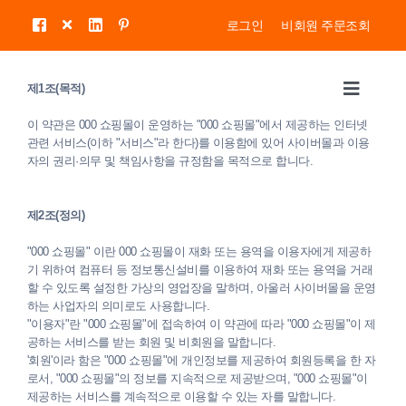
콘
로그인
비회원 주문조회
텐
츠
로
제1조(목적)
Toggle
건
Navigat
너
이 약관은 000 쇼핑몰이 운영하는 "000 쇼핑몰"에서 제공하는 인터넷
About Us
뛰
관련 서비스(이하 "서비스"라 한다)를 이용함에 있어 사이버몰과 이용
기
자의 권리·의무 및 책임사항을 규정함을 목적으로 합니다.
KITCEHN
제2조(정의)
"000 쇼핑몰" 이란 000 쇼핑몰이 재화 또는 용역을 이용자에게 제공하
COINBANK
기 위하여 컴퓨터 등 정보통신설비를 이용하여 재화 또는 용역을 거래
할 수 있도록 설정한 가상의 영업장을 말하며, 아울러 사이버몰을 운영
하는 사업자의 의미로도 사용합니다.
STORAGE
"이용자"란 "000 쇼핑몰"에 접속하여 이 약관에 따라 "000 쇼핑몰"이 제
공하는 서비스를 받는 회원 및 비회원을 말합니다.
'회원'이라 함은 "000 쇼핑몰"에 개인정보를 제공하여 회원등록을 한 자
OTHERS
로서, "000 쇼핑몰"의 정보를 지속적으로 제공받으며, "000 쇼핑몰"이
제공하는 서비스를 계속적으로 이용할 수 있는 자를 말합니다.