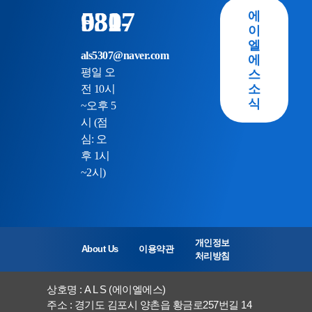
031-982-5307
에
이
엘
als5307@naver.com
에
스
평일 오
소
전 10시
식
~오후 5
시 (점
심: 오
후 1시
~2시)
개인정보
About Us
이용약관
처리방침
상호명 : A L S (에이엘에스)
주소 : 경기도 김포시 양촌읍 황금로257번길 14