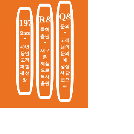
Q&A
R&D
1978
문의
특허
Since
출원
고객
40년
님의
새로
동안
문의
운
고객
에
제품
과 함
성실
으로
께 성
한 답
특허
장
변으
출원
로