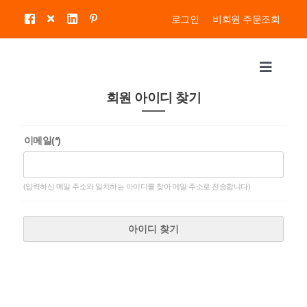
콘
로그인
비회원 주문조회
텐
츠
로
Toggle
건
Navigat
너
회원 아이디 찾기
About Us
뛰
기
이메일(*)
KITCEHN
(입력하신 메일 주소와 일치하는 아이디를 찾아 메일 주소로 전송합니다)
COINBANK
아이디 찾기
STORAGE
OTHERS