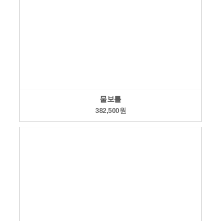
물보틀
382,500
원