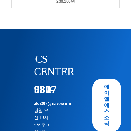
236,100
원
CS
CENTER
031-982-5307
에
이
엘
als5307@naver.com
에
스
평일 오
소
전 10시
식
~오후 5