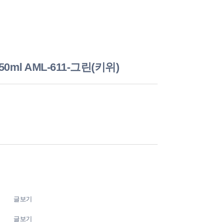
ml AML-611-그린(키위)
글보기
글보기