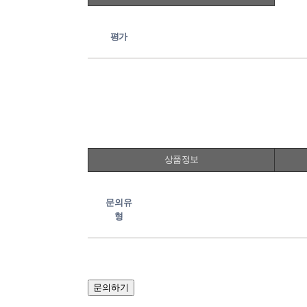
평가
상품정보
문의유
형
문의하기