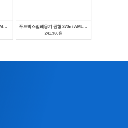
크리스탈밀폐용기 핸들형 3.2L AMLH-563C
푸드박스밀폐용기 원형 370ml AML-851F
241,380
원