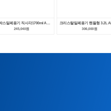
푸드박스밀폐용기 직사각1700ml AML-552F
245,040
원
306,000
원