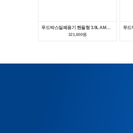
푸드박스밀폐용기 핸들형 3.9L AMLH-572F
321,600
원