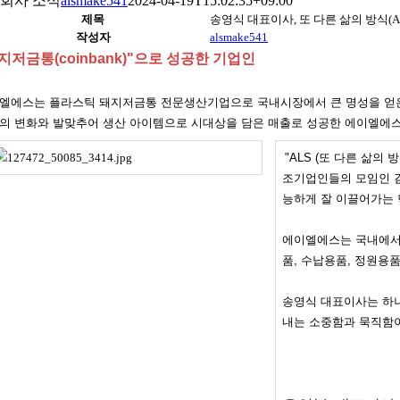
회사 소식
alsmake541
2024-04-19T15:02:35+09:00
제목
송영식 대표이사, 또 다른 삶의 방식(Anot
작성자
alsmake541
지저금통(coinbank)"으로 성공한 기업인
엘에스는 플라스틱 돼지저금통 전문생산기업으로 국내시장에서 큰 명성을 얻은 김
의 변화와 발맞추어 생산 아이템으로 시대상을 담은 매출로 성공한 에이엘에스
"
ALS (또 다른 삶의 
조기업인들의 모임인 
능하게 잘 이끌어가는
에이엘에스는 국내에서 
품, 수납용품, 정원
송영식 대표이사는 하나
내는 소중함과 묵직함이