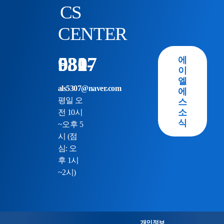
CS
CENTER
031-982-5307
에
이
엘
als5307@naver.com
에
스
평일 오
소
전 10시
식
~오후 5
시 (점
심: 오
후 1시
~2시)
개인정보