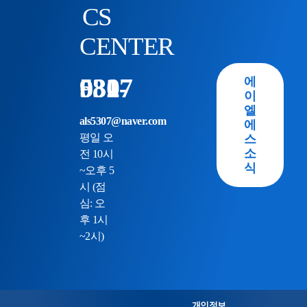
CS
CENTER
031-982-5307
에
이
엘
als5307@naver.com
에
평일 오
스
소
전 10시
식
~오후 5
시 (점
심: 오
후 1시
~2시)
개인정보